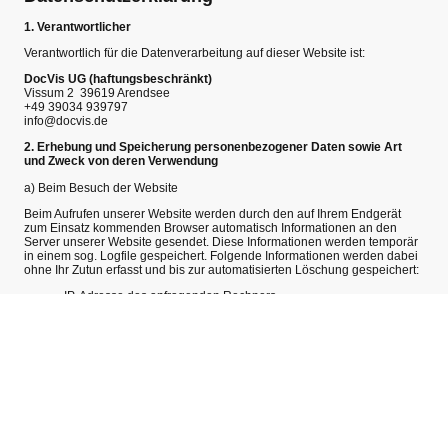
1. Verantwortlicher
Verantwortlich für die Datenverarbeitung auf dieser Website ist:
DocVis UG (haftungsbeschränkt)
Vissum 2 39619 Arendsee
+49 39034 939797
info@docvis.de
2. Erhebung und Speicherung personenbezogener Daten sowie Art
und Zweck von deren Verwendung
a) Beim Besuch der Website
Beim Aufrufen unserer Website werden durch den auf Ihrem Endgerät
zum Einsatz kommenden Browser automatisch Informationen an den
Server unserer Website gesendet. Diese Informationen werden temporär
in einem sog. Logfile gespeichert. Folgende Informationen werden dabei
ohne Ihr Zutun erfasst und bis zur automatisierten Löschung gespeichert:
IP-Adresse des anfragenden Rechners
Datum und Uhrzeit des Zugriffs
Name und URL der abgerufenen Datei
Website, von der aus der Zugriff erfolgt (Referrer-URL)
Verwendeter Browser und ggf. das Betriebssystem Ihres Rechners
sowie der Name Ihres Access-Providers
Die genannten Daten werden durch uns zu folgenden Zwecken
verarbeitet:
Gewährleistung eines reibungslosen Verbindungsaufbaus der
Website
Gewährleistung einer komfortablen Nutzung unserer Website